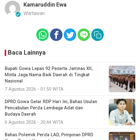
Kamaruddin Ewa
Wartawan
Baca Lainnya
Bupati Gowa Lepas 92 Peserta Jamnas XII,
Minta Jaga Nama Baik Daerah di Tingkat
Nasional
7 Agustus 2026 - 01:50 WITA
DPRD Gowa Gelar RDP Hari Ini, Bahas Usulan
Pencabutan Perda Lembaga Adat dan
Budaya Daerah
6 Agustus 2026 - 20:44 WITA
Bahas Polemik Perda LAD, Pimpinan DPRD