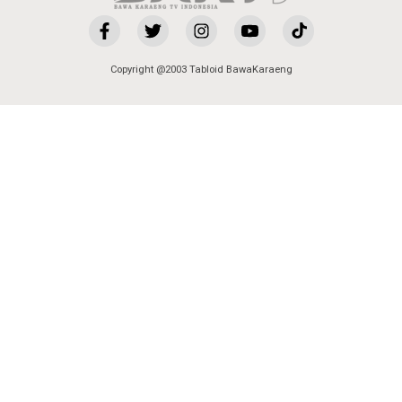
Copyright @2003 Tabloid BawaKaraeng