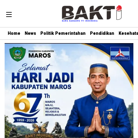
Home
News
Politik Pemerintahan
Pendidikan
Kesehat