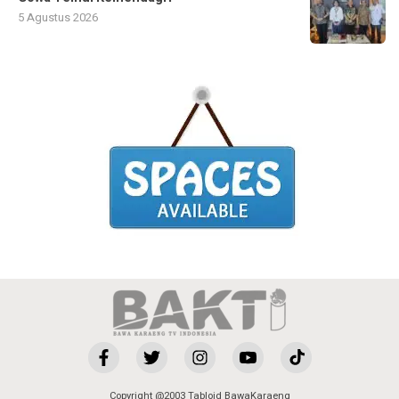
5 Agustus 2026
Copyright @2003 Tabloid BawaKaraeng