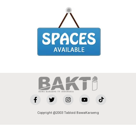
Copyright @2003 Tabloid BawaKaraeng