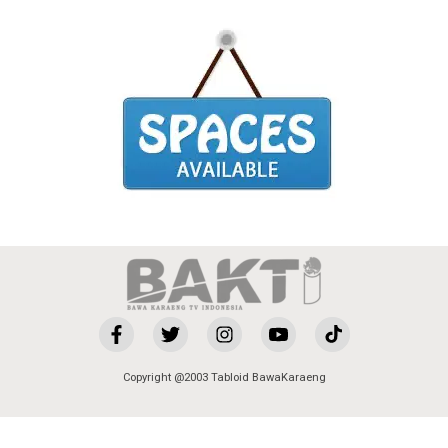
Copyright @2003 Tabloid BawaKaraeng