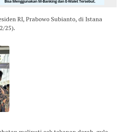
esiden RI, Prabowo Subianto, di Istana
2/25).
hatan meliputi cek tekanan darah, gula