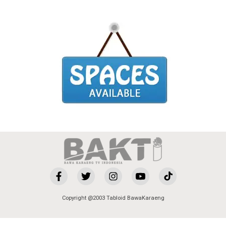
Copyright @2003 Tabloid BawaKaraeng