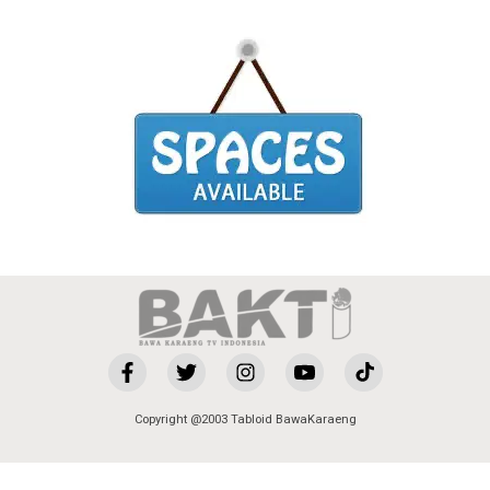
Copyright @2003 Tabloid BawaKaraeng