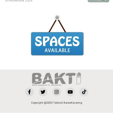
30 November 2024
Copyright @2003 Tabloid BawaKaraeng