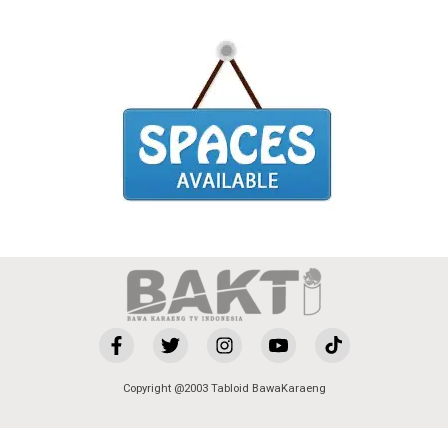
Copyright @2003 Tabloid BawaKaraeng