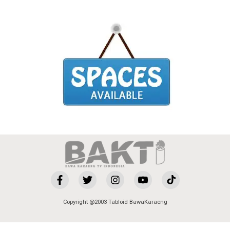
Copyright @2003 Tabloid BawaKaraeng