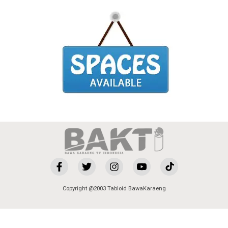
Copyright @2003 Tabloid BawaKaraeng