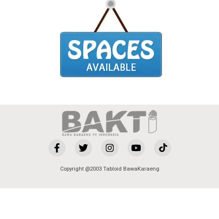
Copyright @2003 Tabloid BawaKaraeng