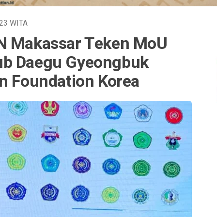
023
WITA
IN Makassar Teken MoU
ub Daegu Gyeongbuk
on Foundation Korea